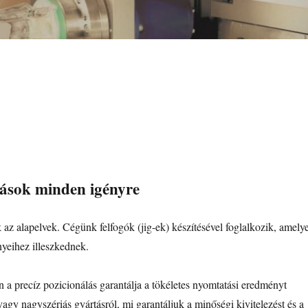
ldások minden igényre
 az alapelvek. Cégünk felfogók (jig-ek) készítésével foglalkozik, amely
yeihez illeszkednek.
a precíz pozicionálás garantálja a tökéletes nyomtatási eredményt
agy nagyszériás gyártásról, mi garantáljuk a minőségi kivitelezést és a