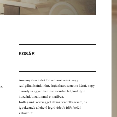
KOSÁR
Amennyiben érdeklődne termékeink vagy
szolgáltatásaink iránt, árajánlatot szeretne kérni, vagy
ek
bármilyen egyéb kérdése merülne fel, forduljon
hozzánk bizalommal e-mailben.
Kollégáink készséggel állnak rendelkezésére, és
igyekeznek a lehető legrövidebb időn belül
válaszolni.