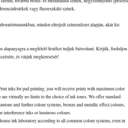
szerint, továbbá bronz- és metálhatású színek, négyszínnyomó (process
rferenciafestékek vagy fluoreszkáló színek.
aboratóriumunkban, minden elterjedt színrendszer alapján, akár kis
alapanyagra a megfelelő festéket tudjuk biztosítani. Kérjük, forduljon
ezésére, és várjuk megkeresését!
int inks for pad printing, you will receive prints with maximum color
are virtually no limits to the choice of ink tones. We offer standard
ntone and further colour systems, bronze and metallic effect colours,
ur interference inks or luminous colours.
n-house ink laboratory according to all common colour systems, even in