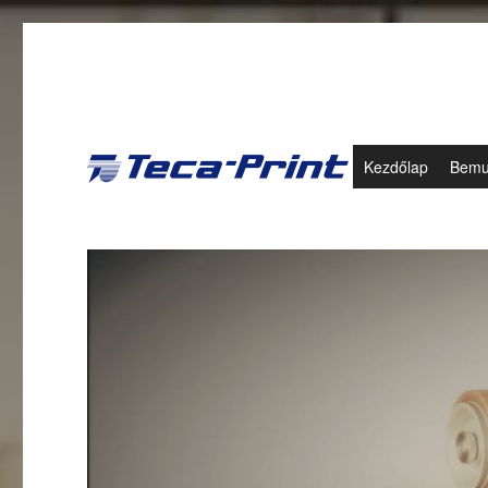
Kezdőlap
Bemu
Teca-Print Hungaria Kft