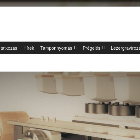
tatkozás
Hírek
Tamponnyomás
Prégelés
Lézergravíroz