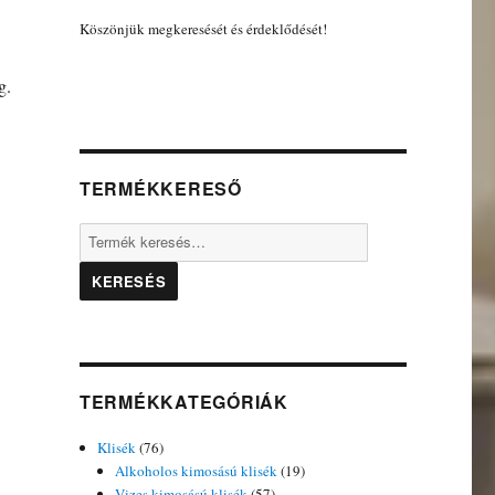
Köszönjük megkeresését és érdeklődését!
g.
TERMÉKKERESŐ
Keresés
a
következőre:
TERMÉKKATEGÓRIÁK
Klisék
(76)
Alkoholos kimosású klisék
(19)
Vizes kimosású klisék
(57)