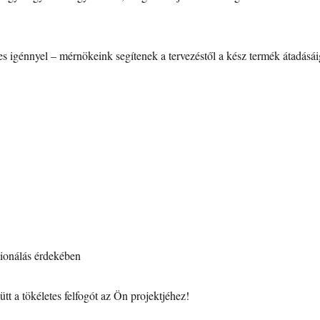
 igénnyel – mérnökeink segítenek a tervezéstől a kész termék átadásái
ionálás érdekében
t a tökéletes felfogót az Ön projektjéhez!