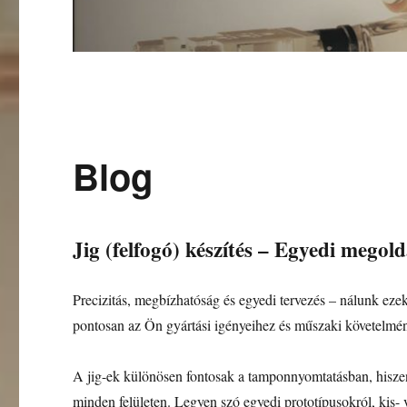
Blog
Jig (felfogó) készítés – Egyedi mego
Precizitás, megbízhatóság és egyedi tervezés – nálunk ezek
pontosan az Ön gyártási igényeihez és műszaki követelmén
A jig-ek különösen fontosak a tamponnyomtatásban, hiszen 
minden felületen. Legyen szó egyedi prototípusokról, kis- v