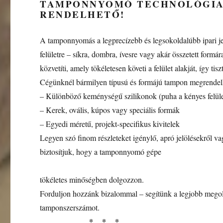
TAMPONNYOMÓ TECHNOLÓGIA 
RENDELHETŐ!
A tamponnyomás a legprecízebb és legsokoldalúbb ipari jel
felületre – síkra, dombra, ívesre vagy akár összetett form
közvetíti, amely tökéletesen követi a felület alakját, így ti
Cégünknél bármilyen típusú és formájú tampon megrendel
– Különböző keménységű szilikonok (puha a kényes felüle
– Kerek, ovális, kúpos vagy speciális formák
– Egyedi méretű, projekt-specifikus kivitelek
Legyen szó finom részleteket igénylő, apró jelölésekről v
biztosítjuk, hogy a tamponnyomó gépe
tökéletes minőségben dolgozzon.
Forduljon hozzánk bizalommal – segítünk a legjobb megold
tamponszerszámot.
* * *