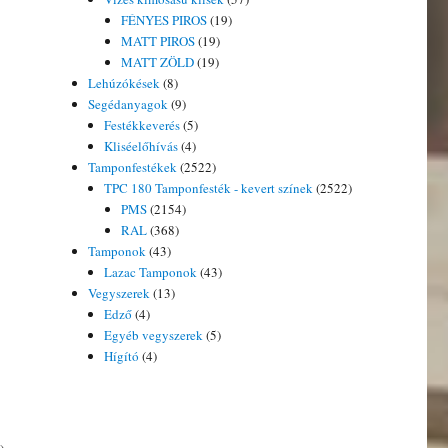
FÉNYES PIROS
(19)
MATT PIROS
(19)
MATT ZÖLD
(19)
Lehúzókések
(8)
Segédanyagok
(9)
Festékkeverés
(5)
Kliséelőhívás
(4)
Tamponfestékek
(2522)
TPC 180 Tamponfesték - kevert színek
(2522)
PMS
(2154)
RAL
(368)
Tamponok
(43)
Lazac Tamponok
(43)
Vegyszerek
(13)
Edző
(4)
Egyéb vegyszerek
(5)
Hígító
(4)