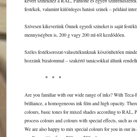
kevert színekhez a RAL, Pantone és egyéb színrendszerek 
festékek, valamint különleges hatású színek – például inte
Szívesen kikeverünk Önnek egyedi színeket is saját festékl
mennyiségben is, 200 g vagy 200 ml-től kezdődően.
Széles festéksorozat-választékunknak köszönhetően minden 
hozzánk bizalommal – szakértő tanácsokkal állunk rendelk
* * *
Are you familiar with our wide range of inks? With Teca-Pr
brilliance, a homogeneous ink film and high opacity. There 
colours, basic tones for mixed shades according to RAL, Pa
process colours and colours with special effects, such as o
We are also happy to mix special colours for you in our i