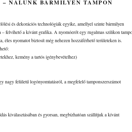
– NÁLUNK BÁRMILYEN TAMPON
ölési és dekorációs technológiák egyike, amellyel szinte bármilyen
ára – felvihető a kívánt grafika. A nyomóerőt egy rugalmas szilikon tamp
szta, éles nyomatot biztosít még nehezen hozzáférhető területeken is.
hető:
tekhez, kemény a tartós igénybevételhez)
agy nagy felületű logónyomtatásról, a megfelelő tamponszerszámot
ás kiválasztásában és gyorsan, megbízhatóan szállítjuk a kívánt